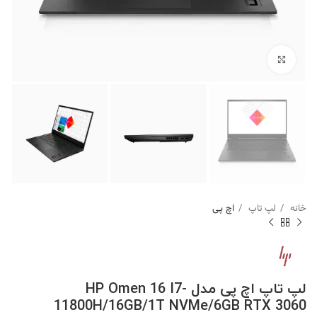
برای بزرگنمایی کلیک کنید
خانه
لپ تاپ
اچ پی
لپ تاپ اچ پی مدل HP Omen 16 I7-
11800H/16GB/1T NVMe/6GB RTX 3060