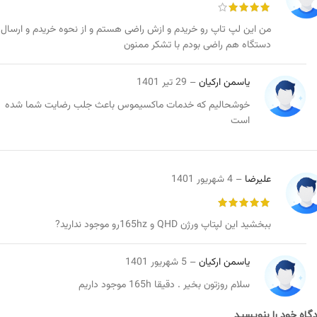
من این لپ تاپ رو خریدم و ازش راضی هستم و از نحوه خریدم و ارسال
دستگاه هم راضی بودم با تشکر ممنون
یاسمن ارکیان
–
29 تیر 1401
خوشحالیم که خدمات ماکسیموس باعث جلب رضایت شما شده
است
علیرضا
–
4 شهریور 1401
ببخشید این لپتاپ ورژن QHD و 165hzرو موجود ندارید?
یاسمن ارکیان
–
5 شهریور 1401
سلام روزتون بخیر . دقیقا 165h موجود داریم
گاه خود را بنویسید