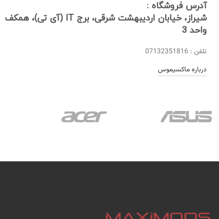
آدرس فروشگاه :
شیراز، خیابان اردیبهشت شرقی، برج IT (آی تی)، همکف
واحد 3
تلفن : 07132351816
درباره ماکسیموس