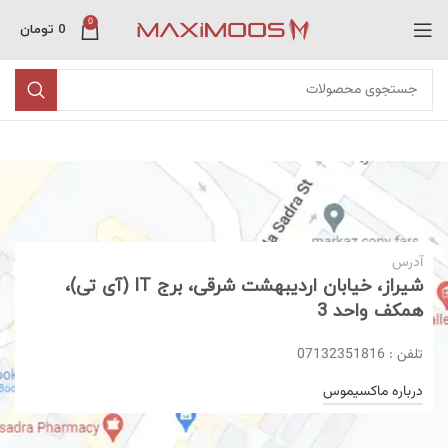
0
0
تومان
آدرس
شیراز، خیابان اردیبهشت شرقی، برج IT (آی تی)،
همکف واحد 3
تلفن : 07132351816
درباره ماکسیموس