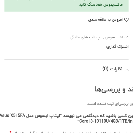
ماکسیموس هماهنگ کنید
افزودن به علاقه مندی
دسته:
ایسوس
,
لپ تاپ های خانگی
اشتراک گذاری:
نظرات (0)
د و بررسی‌ها
ز بررسی‌ای ثبت نشده است.
اولین کسی باشید که دیدگاهی می نویسد “لپتاپ ایسوس مدل sus X515FA
Core I3-10110U/4GB/1TB/Int