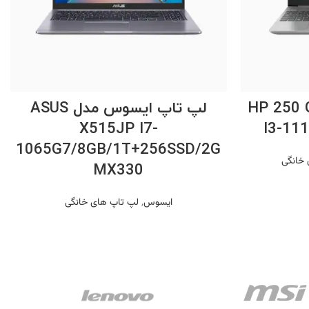
اطلاعات بیشتر
 اچ پی مدل HP 250 G8
لپ تاپ ایسوس مدل ASUS
X515JP I7-
I3-11
1065G7/8GB/1T+256SSD/2G
خانگی
MX330
ایسوس
,
لپ تاپ های خانگی