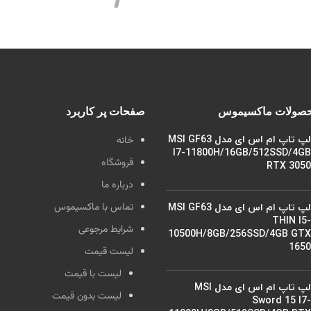
حصولات ماکسیموس
صفحات پر کاربرد
لپ تاپ ام اس ای مدل MSI GF63
خانه
I7-11800H/16GB/512SSD/4GB
فروشگاه
RTX 3050
درباره ما
تماس با ماکسیموس
لپ تاپ ام اس ای مدل MSI GF63
THIN I5-
شرایط مرجوعی
10500H/8GB/256SSD/4GB GTX
1650
لیست قیمت
لیست با قیمت
لپ تاپ ام اس ای مدل MSI
لیست بدون قیمت
Sword 15 I7-