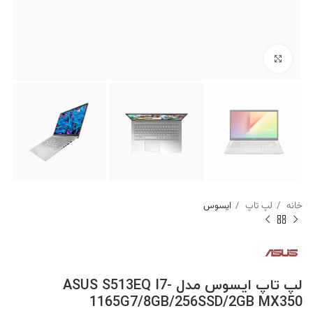
برای بزرگنمایی کلیک کنید
خانه
لپ تاپ
ایسوس
لپ تاپ ایسوس مدل ASUS S513EQ I7-
1165G7/8GB/256SSD/2GB MX350