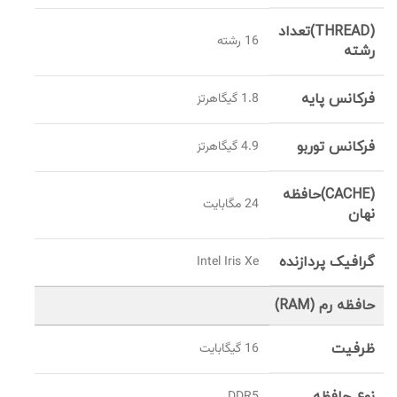
(THREAD)تعداد
16 رشته
رشته
فرکانس پایه
1.8 گیگاهرتز
فرکانس توربو
4.9 گیگاهرتز
(CACHE)حافظه
24 مگابایت
نهان
گرافیک پردازنده
Intel Iris Xe
حافظه رم (RAM)
ظرفیت
16 گيگابايت