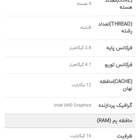
(CORE)تعداد
4 هسته
هسته
(THREAD)تعداد
8رشته
رشته
فرکانس پایه
2.8 گیگاهرتز
فرکانس توربو
4.7 گیگاهرتز
(CACHE)حافظه
12 مگابایت
نهان
گرافیک پردازنده
Intel UHD Graphics
حافظه رم (RAM)
ظرفیت
16 گيگابايت