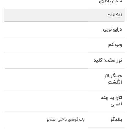
شدن باطری
امکانات
درایو نوری
وب کم
نور صفحه کلید
حسگر اثر
انگشت
تاچ پد چند
لمسی
بلندگو
بلندگوهای داخلی استریو