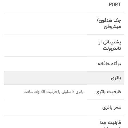
PORT
جک هدفون/
میکروفن
پشتیبانی از
تاندربولت
درگاه حافظه
باتری
ظرفیت باتری
باتری 3 سلولی با ظرفیت 38 وات‌ساعت
عمر باتری
قابلیت جدا