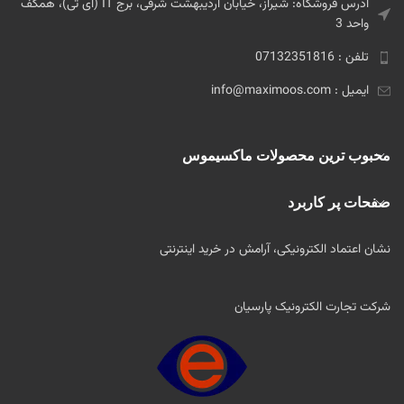
آدرس فروشگاه: شیراز، خیابان اردیبهشت شرقی، برج IT (آی تی)، همکف
واحد 3
تلفن : 07132351816
ایمیل : info@maximoos.com
محبوب ترین محصولات ماکسیموس
صفحات پر کاربرد
نشان اعتماد الکترونیکی، آرامش در خرید اینترنتی
شرکت تجارت الکترونیک پارسیان