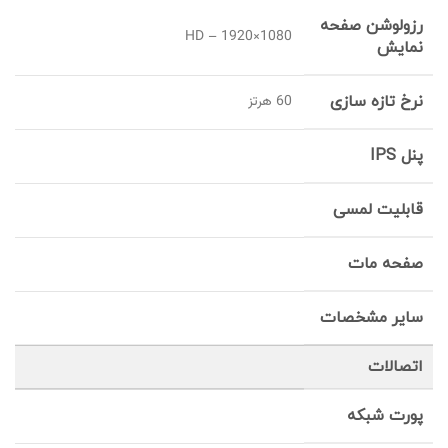
رزولوشن صفحه
HD – 1920×1080
نمایش
نرخ تازه سازی
60 هرتز
پنل IPS
قابلیت لمسی
صفحه مات
سایر مشخصات
اتصالات
پورت شبکه