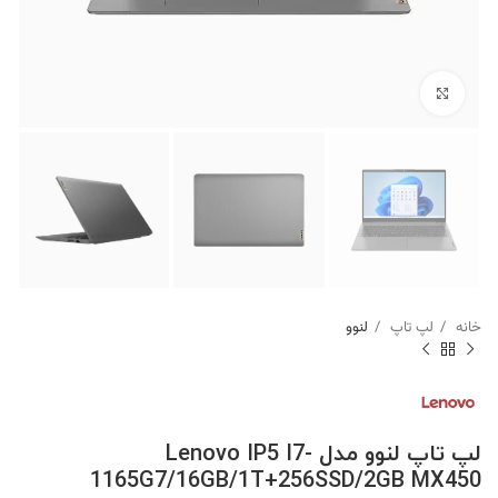
برای بزرگنمایی کلیک کنید
خانه
لپ تاپ
لنوو
لپ تاپ لنوو مدل Lenovo IP5 I7-
1165G7/16GB/1T+256SSD/2GB MX450