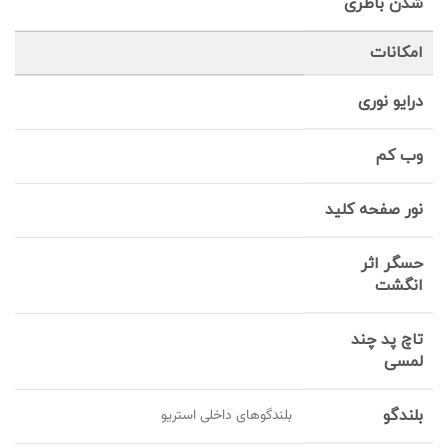
شدن باطری
امکانات
درایو نوری
وب کم
نور صفحه کلید
حسگر اثر
انگشت
تاچ پد چند
لمسی
بلندگو
بلندگوهای داخلی استریو