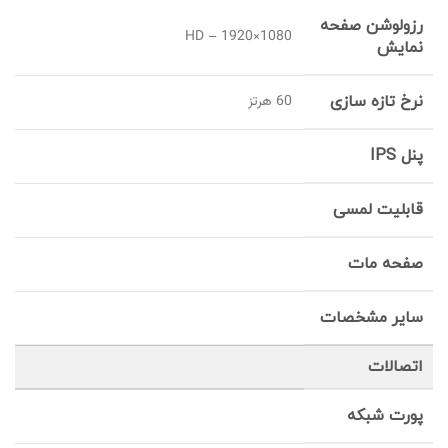
رزولوشن صفحه
HD – 1920×1080
نمایش
نرخ تازه سازی
60 هرتز
پنل IPS
قابلیت لمسی
صفحه مات
سایر مشخصات
اتصالات
پورت شبکه