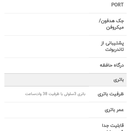
PORT
جک هدفون/
میکروفن
پشتیبانی از
تاندربولت
درگاه حافظه
باتری
ظرفیت باتری
باتری 3سلولی با ظرفیت 38 وات‌ساعت
عمر باتری
قابلیت جدا