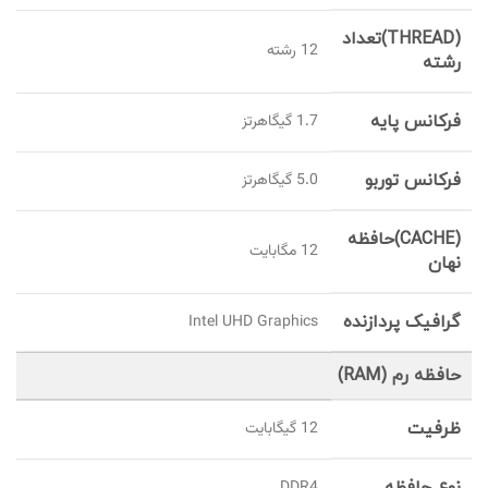
(THREAD)تعداد
12 رشته
رشته
فرکانس پایه
1.7 گیگاهرتز
فرکانس توربو
5.0 گیگاهرتز
(CACHE)حافظه
12 مگابایت
نهان
گرافیک پردازنده
Intel UHD Graphics
حافظه رم (RAM)
ظرفیت
12 گيگابايت