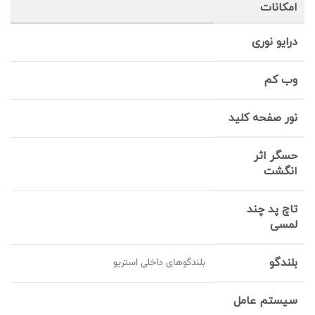
امکانات
درایو نوری
وب کم
نور صفحه کلید
حسگر اثر
انگشت
تاچ پد چند
لمسی
بلندگو
بلندگوهای داخلی استریو
سیستم عامل