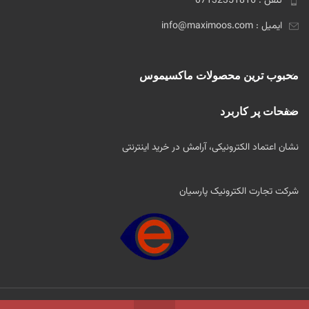
تلفن : 07132351816
ایمیل : info@maximoos.com
محبوب ترین محصولات ماکسیموس
صفحات پر کاربرد
نشان اعتماد الکترونیکی، آرامش در خرید اینترنتی
شرکت تجارت الکترونیک پارسیان
2022 طراحی و اجرا توسط
آژانس طراحی دیجیتال چیتا وب
.تمام حقوق برای Maximoos محفوظ