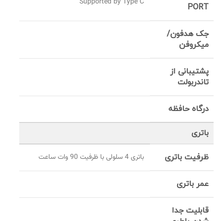
Supported by Type C
PORT
جک هدفون/
میکروفن
پشتیبانی از
تاندربولت
درگاه حافظه
باتری
ظرفیت باتری
باتری 4 سلولی با ظرفیت 90 وات‌ ساعت
عمر باتری
قابلیت جدا