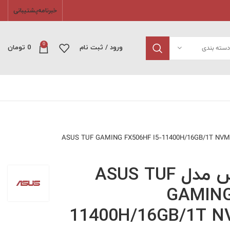
خبرنامه
پشتیبانی
0
دسته بندی
ورود / ثبت نام
0
تومان
لپ تاپ ایسوس مدل ASUS TUF
GAMING
11400H/16GB/1T N