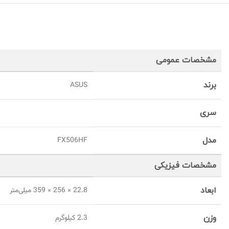
مشخصات عمومی
برند
ASUS
سری
مدل
FX506HF
مشخصات فیزیکی
ابعاد
22.8 × 256 × 359 میلی‌متر
وزن
2.3 کیلوگرم