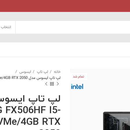
انتخاب 
خانه
لپ تاپ
ایسوس
تمام شد
لپ تاپ ایسوس مدل ASUS TUF GAMING FX506HF I5-11400H/16GB/1T NVMe/4GB RTX 2050
 FX506HF I5-
VMe/4GB RTX