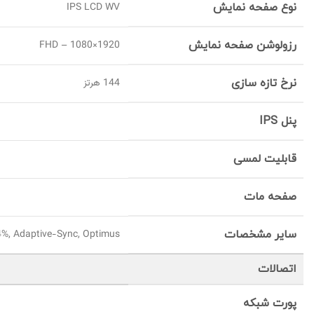
نوع صفحه نمایش
IPS LCD WV
رزولوشن صفحه نمایش
FHD – 1080×1920
نرخ تازه سازی
144 هرتز
پنل IPS
قابلیت لمسی
صفحه مات
سایر مشخصات
4%, Adaptive-Sync, Optimus
اتصالات
پورت شبکه