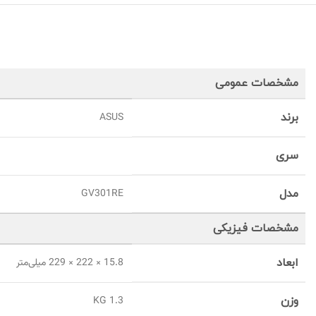
مشخصات عمومی
برند
ASUS
سری
مدل
GV301RE
مشخصات فیزیکی
ابعاد
15.8 × 222 × 229 میلی‌متر
وزن
1.3 KG