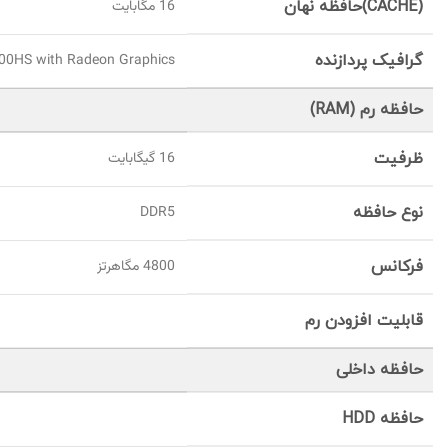
(CACHE)حافظه نهان
16 مگابایت
گرافیک پردازنده
00HS with Radeon Graphics
حافظه رم (RAM)
ظرفیت
16 گيگابايت
نوع حافظه
DDR5
فرکانس
4800 مگاهرتز
قابلیت افزودن رم
حافظه داخلی
حافظه HDD