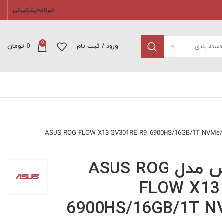
خبرنامه
پشتیبانی
0
دسته بندی
ورود / ثبت نام
0
تومان
لپ تاپ ایسوس مدل ASUS ROG
FLOW X13
6900HS/16GB/1T N