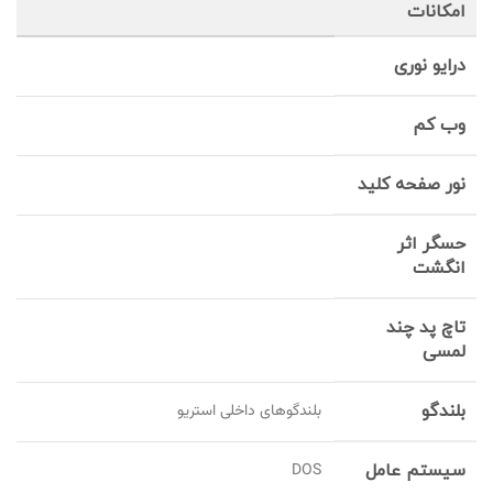
امکانات
درایو نوری
وب کم
نور صفحه کلید
حسگر اثر
انگشت
تاچ پد چند
لمسی
بلندگو
بلندگوهای داخلی استریو
سیستم عامل
DOS