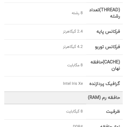
(THREAD)تعداد
8 رشته
رشته
فرکانس پایه
2.4 گیگاهرتز
فرکانس توربو
4.2 گیگاهرتز
(CACHE)حافظه
8 مگابایت
نهان
گرافیک پردازنده
Intel Iris Xe
حافظه رم (RAM)
ظرفیت
8 گيگابايت