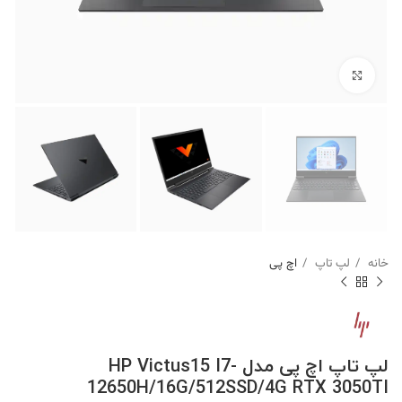
برای بزرگنمایی کلیک کنید
خانه
لپ تاپ
اچ پی
لپ تاپ اچ پی مدل HP Victus15 I7-
12650H/16G/512SSD/4G RTX 3050TI