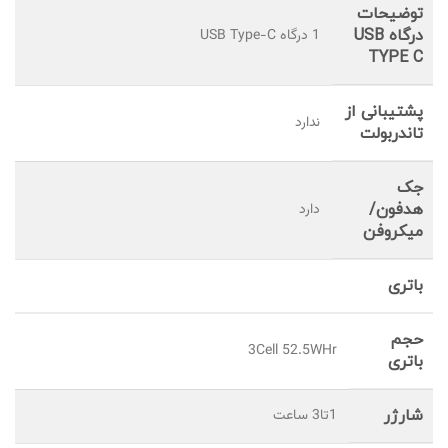
توضیحات
درگاه USB
1 درگاه USB Type-C
TYPE C
پشتیبانی از
ندارد
تاندربولت
جک
هدفون/
دارد
میکروفن
باتری
حجم
3Cell 52.5WHr
باتری
شارژر
1تا3 ساعت