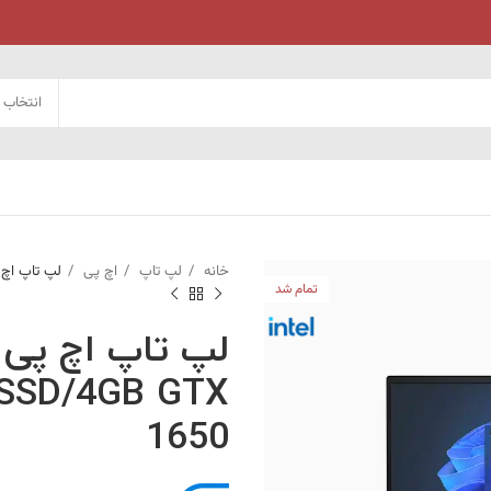
انتخاب 
خانه
لپ تاپ
اچ پی
لپ تاپ اچ پی مدل 2SSD/4GB GTX 1650
تمام شد
SSD/4GB GTX
1650