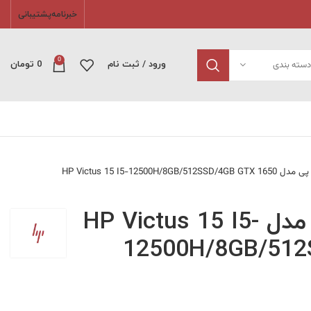
خبرنامه
پشتیبانی
0
دسته بندی
ورود / ثبت نام
0
تومان
HP Victus 15 I5-12500H/8GB/51
لپ تاپ اچ پی مدل HP Victus 15 I5-
12500H/8GB/512