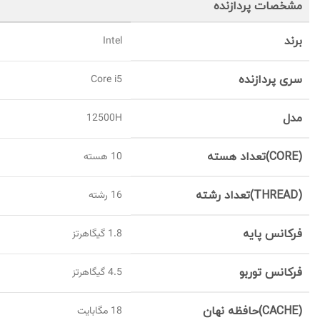
مشخصات پردازنده
برند
Intel
سری پردازنده
Core i5
مدل
12500H
(CORE)تعداد هسته
10 هسته
(THREAD)تعداد رشته
16 رشته
فرکانس پایه
1.8 گیگاهرتز
فرکانس توربو
4.5 گیگاهرتز
(CACHE)حافظه نهان
18 مگابایت