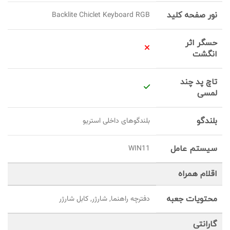
نور صفحه کلید
Backlite Chiclet Keyboard RGB
حسگر اثر
انگشت
تاچ پد چند
لمسی
بلندگو
بلندگوهای داخلی استریو
سیستم عامل
WIN11
اقلام همراه
محتویات جعبه
دفترچه راهنما, شارژر, کابل شارژر
گارانتی