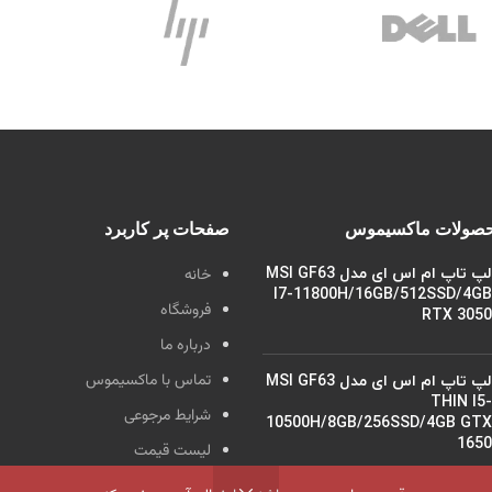
حصولات ماکسیموس
صفحات پر کاربرد
لپ تاپ ام اس ای مدل MSI GF63
خانه
I7-11800H/16GB/512SSD/4GB
فروشگاه
RTX 3050
درباره ما
تماس با ماکسیموس
لپ تاپ ام اس ای مدل MSI GF63
THIN I5-
شرایط مرجوعی
10500H/8GB/256SSD/4GB GTX
1650
لیست قیمت
لیست با قیمت